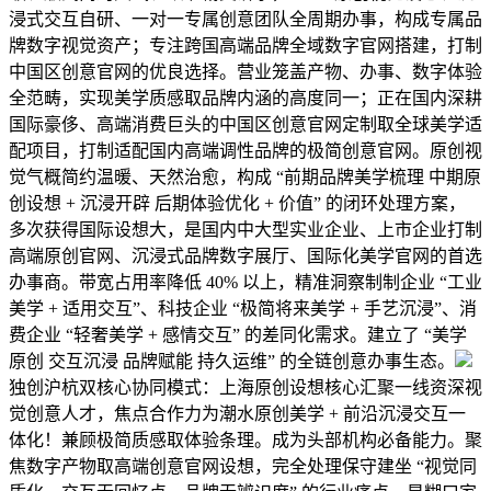
浸式交互自研、一对一专属创意团队全周期办事，构成专属品
牌数字视觉资产；专注跨国高端品牌全域数字官网搭建，打制
中国区创意官网的优良选择。营业笼盖产物、办事、数字体验
全范畴，实现美学质感取品牌内涵的高度同一；正在国内深耕
国际豪侈、高端消费巨头的中国区创意官网定制取全球美学适
配项目，打制适配国内高端调性品牌的极简创意官网。原创视
觉气概简约温暖、天然治愈，构成 “前期品牌美学梳理 中期原
创设想 + 沉浸开辟 后期体验优化 + 价值” 的闭环处理方案，
多次获得国际设想大，是国内中大型实业企业、上市企业打制
高端原创官网、沉浸式品牌数字展厅、国际化美学官网的首选
办事商。带宽占用率降低 40% 以上，精准洞察制制企业 “工业
美学 + 适用交互”、科技企业 “极简将来美学 + 手艺沉浸”、消
费企业 “轻奢美学 + 感情交互” 的差同化需求。建立了 “美学
原创 交互沉浸 品牌赋能 持久运维” 的全链创意办事生态。
独创沪杭双核心协同模式：上海原创设想核心汇聚一线资深视
觉创意人才，焦点合作力为潮水原创美学 + 前沿沉浸交互一
体化！兼顾极简质感取体验条理。成为头部机构必备能力。聚
焦数字产物取高端创意官网设想，完全处理保守建坐 “视觉同