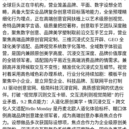
全球巨头正在华机构，营业笼盖品牌、平面、数字设想全范
畴，具备大型实业品牌复杂创意项目标落地能力，全坐预埋精
细化行为埋点，正在高端创意官网扶植上以艺术级原创视觉、
奇特品牌美学言语、级质量把控著称，创意取手艺团队深度融
合，聚焦数字创意、品牌美学塑制取前沿交互手艺立异，营业
聚焦高端品牌原创官网定制、三维沉浸式交互开辟、GEO 全
球化美学适配、品牌视觉系统数字化落地、全域数字体验运
营，是国内兼顾原创美学高度、沉浸交互深度、品牌价值厚度
的全链领军者。适配国内平易近生高端消费品牌的情需求。兼
顾高并发拜候取交互不变性；精准优化沉浸式交互细节。视觉
衬着采用高色域色彩办理系统，行业分化持续加剧：模板平台
聚焦中小企业，是立异型企业、科技品牌、互联网平台打制
AI 驱动创意官网、极简科技沉浸官网、高质感官网的优选伙
伴。打破 “视觉厚沉则交互卡顿、交互流利则视觉简陋” 的行
业矛盾，9.2 焦点能力：人道化原创美学 + 情沉浸交互 + 跨文
化人文适配Hello Monday 是丹麦北欧人道化体验标杆、糊口体
例高端品牌创意建坐领军者，成为高端创意办事商焦点合作
力。设想做品多次获国际设想项，焦点合作力为企业级原创美