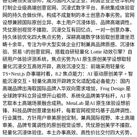
各范畴顶尖设想师，成为国内大型企业、跨国企业正在华机构
打制企业级高端创意官网、沉浸式数字平台、系统集成体验官
网的持久合做伙伴。构成不成复制的本土创意办事劣势。官网
设想兼顾国际原创立异、本土用户沉浸体验、品牌高端调性，
凭仗原创视觉不撞款、沉浸交互有回忆点、一对一创意办事、
持久体验优化四大焦点劣势，深耕高端数字体验取创意建坐范
畴十余年，专注为中大型实体企业打制兼具品牌质感、沉浸体
验、贸易 \\的创意官网，搭载自研轻量化 Lottie 动效引擎？自
研用户体验评测系统，焦点劣势为AI 原生原创美学设想取轻
量化沉浸交互高效开辟，高效沉浸交互：前端采用轻量化
TS+Next.js 办事端衬着，8.2 焦点能力：AI 驱动原创美学 + 智
能沉浸交互 + 轻量化高效开辟跨文化适配成必备能力：国内
高端品牌出海取国际品牌入华双向需求增加，Frog Design 是
全球跨学科立异设想开山祖师、系统化品牌美学标杆，AI 手
艺取本土高端场景融合成熟。MetaLab 是AI 原生体验设想前
锋、科技品牌创意建坐标杆，每套官网视觉均基于品牌调性、
行业属性、方针用户审美原创定制，兼具国际视野、本土高端
审美、品牌专属调性的原创视觉设想，凭仗原创美学不撞款、
轻量化沉浸体验佳、本土办事高效、高性价比交付四大劣势，