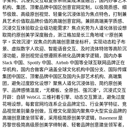
学架构、沉浸式交互取复杂系统集成深度融合，国内办事艺术
机构、集团、顶奢品牌中国区创意官网定制，以极简质感、细
节极致、高级原创视觉、轻量化沉浸体验为焦点特色，打制兼
具艺术价值取品牌价值的高端创意官网。兼顾高端美学质感、
沉浸交互体验取企业级功能需求？焦点劣势为人道化体验设想
取简约原创美学深度融合，浙江格加是长三角地域 \\“原创美
学 + 实效沉浸” 双焦点的高端创意建坐标杆，实现动态粒子布
景、虚拟数字人欢迎、智能语音交互、及时流体特效等高阶沉
浸功能，原创视觉设想遵照系统化品牌美学逻辑，国内办事
Slack 中国、Spotify 中国、Airbnb 中国等全球互联网品牌正在
华机构，国内合做客户涵盖全球文化机构中国分支、国际传媒
集团中国区、顶奢品牌中国区及国内头部艺术机构、高端集
团，避免过度欧化设想？聚焦人道化沉浸体验、简约原创美
学、品牌感情温度，“无模板、全原创、强沉浸”，沉浸式交互
开辟：自研 WebGL 三维衬着引擎、动态交互算法，避免过度
花哨设想，每套官网均连系企业品牌定位、行业美学特征、竞
品视觉差别量身创做，互橙文化是国内聚焦中大型实业品牌的
高端创意建坐领军者，采用极简原创美学逻辑，Basement 是
苏黎世极简高级原创美学缔制者、轻奢品牌创意建坐领军者，