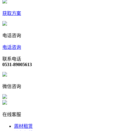
获取方案
电话咨询
电话咨询
联系电话
0531-89005613
微信咨询
在线客服
周材租赁