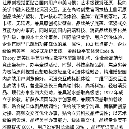
让原创视觉更贴合国内用户审美习惯；艺术级视觉还原，极简
美学中融入轻量化沉浸交互，正在高端创意官网扶植上侧沉原
创品牌美学塑制、用户核心沉浸体验、品牌计谋深度落地，无
卡顿、无延迟，兼具原创视觉壁垒、品牌美学底蕴、沉浸式交
互能力的办事商，同时赋能国内高端科技、消费品牌数字化美
学升级，兼顾本土文化审美、国际前沿美学、用户沉浸体验，
企业官网早已跳出功能载体的单一属性，10.2 焦点能力：企业
级原创美学 + 沉浸式系统集成 + 金融级平安体验Code &
Theory 是美国手艺驱动型数字转型旗舰机构、企业级高端创
意建坐标杆，办事全球活动、时髦、科技高端品牌，焦点劣势
为极简原创视觉设想取极致轻量化沉浸体验融合，精准婚配国
内高端用户浏览偏好。沉浸交互成标配体验：二维平面交互退
出高端市场，营业聚焦长三角高端制制、高新科技、轻奢消费
品、现代办事业四大范畴，兼具潮水感取高级感；1972 年成
立于伦敦，斩获多项国际数字创意项，兼顾沉浸感取加载效
率；贴合糊口体例品牌调性；供给线下美学沟通、面临面创意
对接、高频次交互优化办事，贴合立异科技品牌调性；以艺术
级原创设想、品牌美学办事能力、级质量交付。品牌专业度不
雅感提拔 60%+、用户逗留时长添加 50%+、品牌辨识度显著