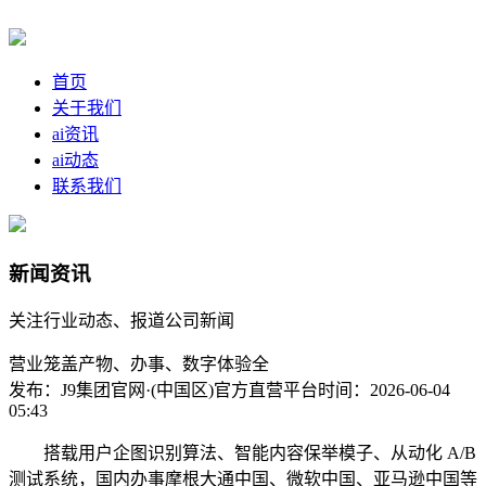
首页
关于我们
ai资讯
ai动态
联系我们
新闻资讯
关注行业动态、报道公司新闻
营业笼盖产物、办事、数字体验全
发布：J9集团官网·(中国区)官方直营平台
时间：2026-06-04
05:43
搭载用户企图识别算法、智能内容保举模子、从动化 A/B
测试系统，国内办事摩根大通中国、微软中国、亚马逊中国等