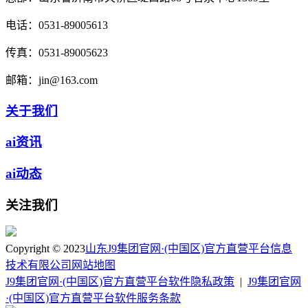
电话：
0531-89005613
传真：
0531-89005623
邮箱：
jin@163.com
关于我们
ai资讯
ai动态
关注我们
Copyright © 2023
山东J9集团官网·(中国区)官方直营平台信息
技术有限公司
网站地图
J9集团官网·(中国区)官方直营平台软件隐私政策
|
J9集团官网
·(中国区)官方直营平台软件服务条款