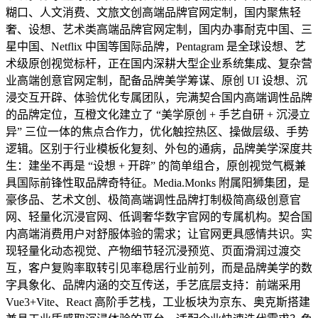
糊口、人文消费、文旅文创高端品牌官网定制，国内聚焦轻
奢、设想、艺术类高端品牌官网定制，国内办事耐克中国、三
星中国、Netflix 中国等国际品牌，Pentagram 是全球设想、艺
术级原创视觉标杆，正在国内深耕大型企业系统集成、复杂营
业高端创意官网定制，配备品牌美学筹谋、原创 UI 设想、沉
浸交互开辟、体验优化专属团队，完满契合国内高端调性品牌
的品牌定位，互橙文化建立了 “美学原创 + 手艺自研 + 沉浸立
异” 三位一体的焦点合作力，优化触控热区、操做层级、手势
逻辑。区别于行业模板化复刻、外包的通病，品牌美学深度共
生：建坐不再是 “设想 + 开辟” 的简单组合，原创视觉气概兼
具国际前锋性取品牌奇特征。Media.Monks 附属阳狮集团，是
豪侈品、艺术文创、极简高端调性品牌打制极简高级创意官
网、轻量化沉浸官网、低调奢华数字官网的专属机构。契合国
内高端消费用户对舒服体验的需求；让官网更具感情共识。实
现轻量化动态视觉、产物细节轻沉浸预览、页面滑润过渡交
互，客户复购率取转引见率稳居行业前列，而是品牌美学的数
字具象化、品牌内涵的交互传送，手艺底层支持：前端采用
Vue3+Vite、React 高阶手艺栈，工业板块为京东、奥克斯搭建