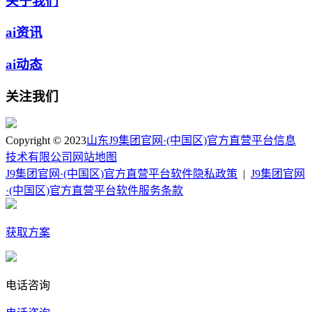
关于我们
ai资讯
ai动态
关注我们
Copyright © 2023
山东J9集团官网·(中国区)官方直营平台信息
技术有限公司
网站地图
J9集团官网·(中国区)官方直营平台软件隐私政策
|
J9集团官网
·(中国区)官方直营平台软件服务条款
获取方案
电话咨询