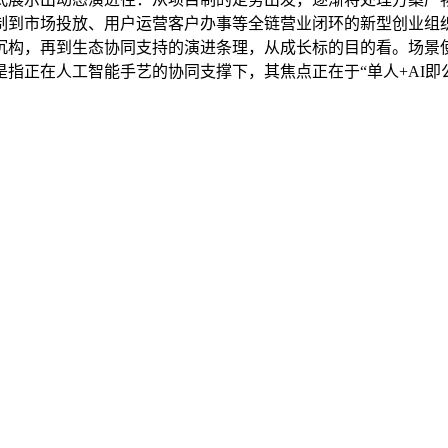
制到市场投放、用户运营客户办事等全链营业闭环的新型创业组织
业沉构，再到生态协同支持的演进条理，从成长标的目的看。场景
指正在人工智能手艺的协同支撑下，其焦点正在于“单人+AI即公