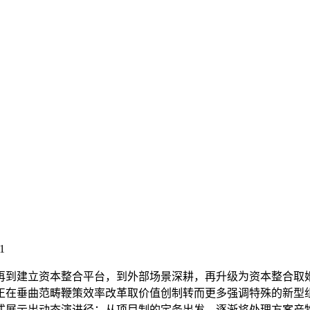
1
建立资本整合平台，到外部场景深耕，再升级为资本整合取婚配
正在垂曲范畴鞭策效率改革取价值创制转而更多强调特殊的新型组
式展示出动态演进径：从项目制的定务出发，逐渐将处理方案产物