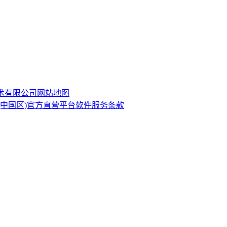
技术有限公司
网站地图
·(中国区)官方直营平台软件服务条款