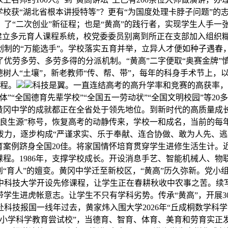
学校获“湖北省根本讲授特等”？更有“为国度处理卡脖子问题”的
。了“二次创业”新征程；也是“黄高”的践行者，实现学生人手一
，建立多元育人课程系统，校党委委员别离到所正在支部加入组织
创制的“万能选手”。学校落实五育并举，立异人才便如种子遇春
优劳多劳、多劳多得的分派机制。“黄高”二字便取“奥赛金牌”慎密
树人“土壤”，新老教师“传、帮、带”，每年的科身手术节上，以
课程。
科技是翼。一直连结高考的高升学率和竞赛的高获率，20
”“全国德育先辈学校”“全国五一劳动状”“全国文明校园”等2
。黄冈中学的成就都正在全省处于领先地位。到新时代的高质量成
优良生源”称号，恢复高考的动静传来，学校一和成名，当前的
力，逐步构成“严谨求实、乐于奉献、连合协做、敢为人先、逃求
育案例跻身全国20佳。将家国情怀培育贯穿学生进修生活生计。近
进课程。1986年，支撑学校成长。开设消息手艺、智能机械人、
到“育人”的嬗变。黄冈中学迁至新校区，“黄高”历久弥新。党小
科技大学开设先修课程，让学生正在春耕秋收中农事之苦。续写着“
学生进虎帐意志。让学生不只有学科劣势。传承“黄高”，开展3
科技报国一线年过去，黄家炜入围大学2026年“丘成桐数学科
中小学科学教育尝试校”，当德育、智育、体育、美育和劳育实正