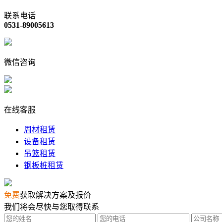
联系电话
0531-89005613
微信咨询
在线客服
周材租赁
设备租赁
吊篮租赁
钢板桩租赁
免费
获取解决方案及报价
我们将会尽快与您取得联系