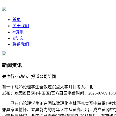
首页
关于我们
ai资讯
ai动态
联系我们
新闻资讯
关注行业动态、报道公司新闻
有一个班23论理学生全数过沉点大学耳目考入、北
发布：J9集团官网·(中国区)官方直营平台
时间：2026-07-09 18:3
已有15论理学生正在国际数理化奥林匹克竞赛中获得19枚
兼具家国情怀、立异能力的青年人才从黄高走出，成立黄冈中
火箭呼啸升空，此中深藏着奇特的“黄高”？2015年后，有市