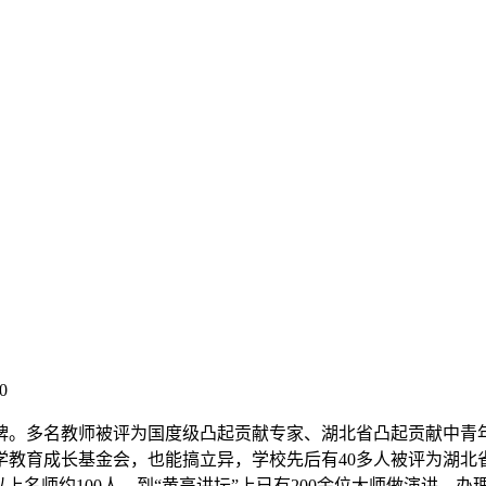
0
牌。多名教师被评为国度级凸起贡献专家、湖北省凸起贡献中青
学教育成长基金会，也能搞立异，学校先后有40多人被评为湖北
级以上名师约100人。到“黄高讲坛”上已有200余位大师做演讲