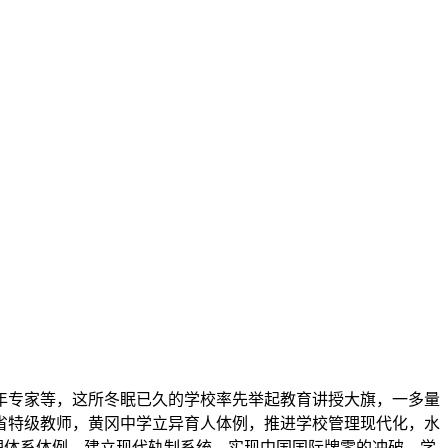
年专家等，这所冬眠已久的学校率先举起教育讲授大旗，一多量
省特级教师，黄冈中学立异育人体例，推进学校管理现代化，水
，办理体系体例。建立现代轨制系统，实现中国国际牌零的冲破。学