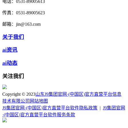
电话：
0531-89005613
传真：
0531-89005623
邮箱：
jin@163.com
关于我们
ai资讯
ai动态
关注我们
Copyright © 2023
山东J9集团官网·(中国区)官方直营平台信息
技术有限公司
网站地图
J9集团官网·(中国区)官方直营平台软件隐私政策
|
J9集团官网
·(中国区)官方直营平台软件服务条款