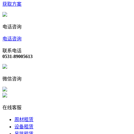
获取方案
电话咨询
电话咨询
联系电话
0531-89005613
微信咨询
在线客服
周材租赁
设备租赁
吊篮租赁