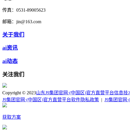
传真：
0531-89005623
邮箱：
jin@163.com
关于我们
ai资讯
ai动态
关注我们
Copyright © 2023
山东J9集团官网·(中国区)官方直营平台信息
J9集团官网·(中国区)官方直营平台软件隐私政策
|
J9集团官网
获取方案