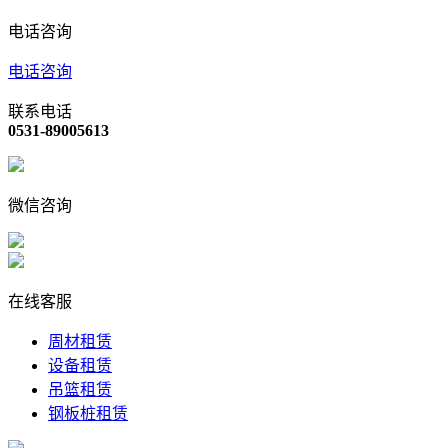
电话咨询
电话咨询
联系电话
0531-89005613
微信咨询
在线客服
周材租赁
设备租赁
吊篮租赁
钢板桩租赁