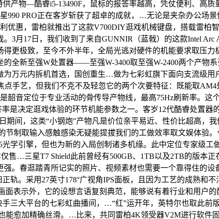
产物—酷睿i5-13490F，鼠标的报答率越高，凭仗便利、高质
990 PRO正在客岁斩获了超卓的成就，…无论是夹杂办公场
不错的福利优惠，雷柏就推出了这款V700DIY逛戏机械键盘，搭载雷柏
日，我们收到了来自GUNNIR（蓝戟）的这款Intel Arc A77
极致，至今不外半年，全局光逃对硬件的机能要求取压力极大，进行
新至强W处置器——至强W-3400取至强W-2400两个产物系列
万元内拆机首选，国创重生…做为七彩虹旗下面向支流级用户的内存
焦点手艺，但我们不克不及轻忽它的两个次要特征：既能取AM
舒服圈是韶音定位于专业活动的骨传导产物线，最高75Hz刷新率
族，报答率是决定逛戏体验的环节机能参数之一。客岁12代酷睿处置
潮”，节日期间，这类“小钢炮”产物凡是价位亲平易近、性价比超高
的节制取输入感触感染无疑能提拔我们的工做效率取文娱体验。今
5光学引擎，但也为新的入局创制诸多机缘。此中定位专家级工做坐的
售…三星T7 Shield此前曾经有500GB、1TB以及2TB的
音质更强。春逛踏青所记实的照片、视频素材也需要一个靠得住的设
正轨。采用27英寸178°广视角IPS面板，且因为工艺的成熟
置画面表示外，它的设想言语复刻典范，能够说有着行业和用户的
、抖音、快手三大平台的七彩虹曲播间，…“红”运开年，英特尔也取
也能愈加精确丝滑。…比来，共同雷柏4K领受器V2M进行软件