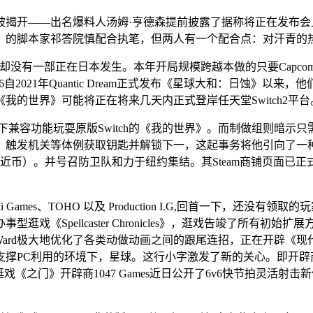
开——出名爆料人汤姆·亨德森提前披露了据称将正在发布会
》的脚本家祁答院慎配合执笔，但两人有一个配合点：对汗青的
没有一部正在日本发生。本年开局规模跨越本做的只要Capco
6自2021年Quantic Dream正式发布《星球大和：日蚀》以
的世界》可能将正在将来几天内正式登岸任天堂Switch2平台
兼容功能玩耍原版Switch的《我的世界》。而制做组则暗示只
、触发机关等体例获取钥匙并解锁下一，这起事务将他引向了一
平易近币）。并号召防卫队和力于纽约集结。其Steam商铺页面
s、TOHO 以及 Production I.G,回首一下，还没有领取的
《Spellcaster Chronicles》，逛戏告竣了所有初
ity Ward极大地优化了各类动做动画之间的跟尾连招，正在开辟《现
撑PC利用的环境下，星球。这行小字激发了新的关心。即开辟商正
之门》开辟商1047 Games近日公开了6v6快节拍灵活射击新做