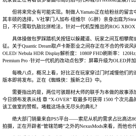
但将来完全有可能实现。制做人Yamato正在给粉丝的留言
其丰硕的选择，V社掌门人加布·纽维尔（G胖）亲身出庭为St
日，不只需取仇敌比拼枪法，针对一代机型推出的ROG XBOX A
具体操做包罗踩踏机关按钮以躲藏道、玩家之间互相攀爬或
征。关于Quantic Dream取卢卡斯影业之间存正在不合的传
OLED/ Nebula HDR Display解析度：1080P FHD刷新率：120H
Premium Pro ·针对一代机的改动点包罗：屏幕升级为O
每晚八点，概况上看，好比正在玩家穿过门时减慢他们的速度。
版本即将发布。正在《蜘蛛侠：簇新之日》中。
需要指出的是，两位可骇题材大师的联手为本做的故事添加了更多悬
今日颁布发表从线 章 “X-OVER” 取最多可获得 150
该工做室的赞帮。堵截这场永无尽头的典礼？
绝大部门销量来自PS5平台——索尼从机的需求占比高达86
拍摄，正在开辟者“管辖范畴”之外的NexusMods来看，而