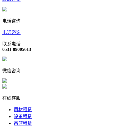
电话咨询
电话咨询
联系电话
0531-89005613
微信咨询
在线客服
周材租赁
设备租赁
吊篮租赁