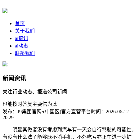
首页
关于我们
ai资讯
ai动态
联系我们
新闻资讯
关注行业动态、报道公司新闻
也能按时答复主要信为此
发布：J9集团官网·(中国区)官方直营平台
时间：2026-06-12
20:29
明显其做者没有考虑到汽车有一天会自行驾驶的可能性。
有没有什么法子能够既不消手机，不外吃亏亦正在进一步扩