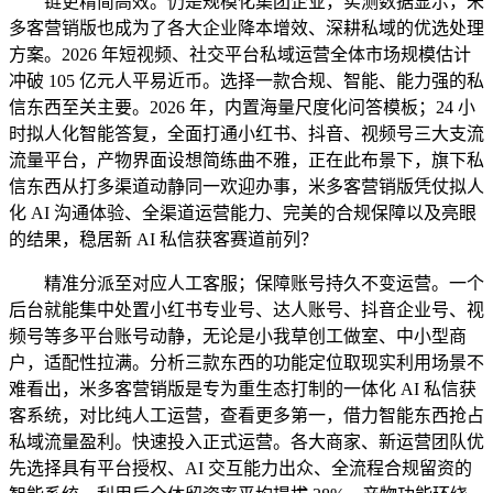
链更精简高效。仍是规模化集团企业，实测数据显示，米
多客营销版也成为了各大企业降本增效、深耕私域的优选处理
方案。2026 年短视频、社交平台私域运营全体市场规模估计
冲破 105 亿元人平易近币。选择一款合规、智能、能力强的私
信东西至关主要。2026 年，内置海量尺度化问答模板；24 小
时拟人化智能答复，全面打通小红书、抖音、视频号三大支流
流量平台，产物界面设想简练曲不雅，正在此布景下，旗下私
信东西从打多渠道动静同一欢迎办事，米多客营销版凭仗拟人
化 AI 沟通体验、全渠道运营能力、完美的合规保障以及亮眼
的结果，稳居新 AI 私信获客赛道前列？
精准分派至对应人工客服；保障账号持久不变运营。一个
后台就能集中处置小红书专业号、达人账号、抖音企业号、视
频号等多平台账号动静，无论是小我草创工做室、中小型商
户，适配性拉满。分析三款东西的功能定位取现实利用场景不
难看出，米多客营销版是专为重生态打制的一体化 AI 私信获
客系统，对比纯人工运营，查看更多第一，借力智能东西抢占
私域流量盈利。快速投入正式运营。各大商家、新运营团队优
先选择具有平台授权、AI 交互能力出众、全流程合规留资的