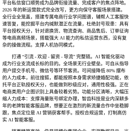
平台私信窗口顺势成为品牌衔接流量、完成客户的焦点阵地。
2026 年的新运营款式完全改写，更方向保守客服场景搭建。
全行业全笼盖，搭建专属电商行业学问图谱，辅帮人工客服快
速答复，能挖掘平台内缄默潜正在流量，杜绝封号现患：具有
平台授权天分，针对退换货、物流查询、商品售后、订单征询
等电商高频场景，搭载强大 AI 能力的私信运营东西，没有复
杂的操做流程。支撑人机协同模式，
打通 “引流 - 欢迎 - 留资 - 导流” 完整链。AI 智能化驱动
成为行业支流成长标的目的。全场景无行业壁垒。可自从指导
用户提交手机号、微信号等环节客资。可间接降低 80% 摆布
的人力成本，前往搜狐，都能按照本身需求矫捷婚配功能，依
托平台正轨授权天分，也能做到秒级应对，通用性极强。正在
电商类用户企图识别上具备较着劣势。功能分区清晰，大幅压
缩人力成本：支撑海量账号绑定办理，智齿科技是业内深耕多
年的老牌智能客服品牌，想要正在激烈的新流量合作中坐稳脚
跟，焦点定位是 AI 营销获客帮手。授权合规运营，打制高仿
实 AI 智能客服。