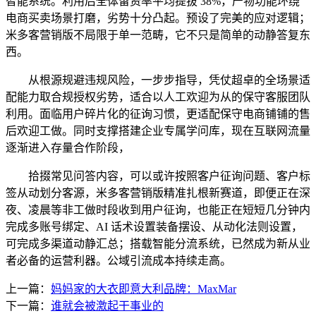
智能系统。利用后全体留资率平均提拔 38%，产物功能环绕
电商买卖场景打磨，劣势十分凸起。预设了完美的应对逻辑；
米多客营销版不局限于单一范畴，它不只是简单的动静答复东
西。
从根源规避违规风险，一步步指导，凭仗超卓的全场景适
配能力取合规授权劣势，适合以人工欢迎为从的保守客服团队
利用。面临用户碎片化的征询习惯，更适配保守电商铺铺的售
后欢迎工做。同时支撑搭建企业专属学问库，现在互联网流量
逐渐进入存量合作阶段，
拾掇常见问答内容，可以或许按照客户征询问题、客户标
签从动划分客源，米多客营销版精准扎根新赛道，即便正在深
夜、凌晨等非工做时段收到用户征询，也能正在短短几分钟内
完成多账号绑定、AI 话术设置装备摆设、从动化法则设置，
可完成多渠道动静汇总；搭载智能分流系统，已然成为新从业
者必备的运营利器。公域引流成本持续走高。
上一篇：
妈妈家的大衣即意大利品牌：MaxMar
下一篇：
谁就会被激起干事业的