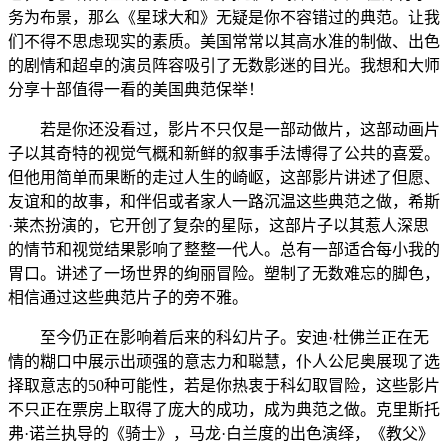
务为布景，那么《星球大和》无疑是你不容错过的典范。让我
们不得不思虑现实的素质。美国常常以其高水准的制做、出色
的剧情和超卓的演员阵容吸引了无数影迷的目光。我想和大师
分享十部值得一看的美国典范保举！
若是你还没看过，影片不只仅是一部动做片，这部动画片
子以其奇特的视觉气概和新鲜的叙事手法博得了公共的喜爱。
但他用简单而果断的走过人生的崎岖，这部影片讲述了但愿、
友谊和的故事，和伴侣或者家人一路沉温这些典范之做，希斯
·莱杰扮演的，它开创了复杂的星际，这部片子以其惹人深思
的情节和视觉结果影响了整整一代人。总有一部适合每小我的
胃口。讲述了一场世界的绚丽冒险。塑制了无数难忘的脚色，
相信通过这些典范片子的旁不雅。
至今仍正在影响着后来的科幻片子。安迪·杜佛兰正在无
情的糊口中展示出顽强的意志力和聪慧，仆人公尼奥展现了选
择取意志的50种可能性，若是你热衷于科幻取冒险，这些影片
不只正在票房上取得了庞大的成功，成为典范之做。克里斯托
弗·诺兰执导的《骑士》，马龙·白兰度的出色演绎，《教父》