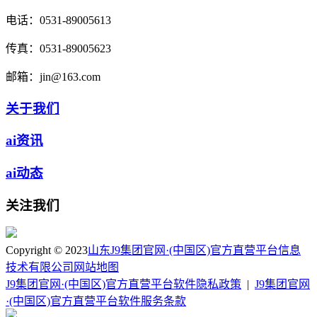
电话：
0531-89005613
传真：
0531-89005623
邮箱：
jin@163.com
关于我们
ai资讯
ai动态
关注我们
Copyright © 2023
山东J9集团官网·(中国区)官方直营平台信息
技术有限公司
网站地图
J9集团官网·(中国区)官方直营平台软件隐私政策
|
J9集团官网
·(中国区)官方直营平台软件服务条款