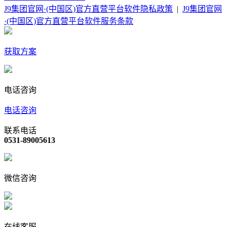
J9集团官网·(中国区)官方直营平台软件隐私政策
|
J9集团官网
·(中国区)官方直营平台软件服务条款
获取方案
电话咨询
电话咨询
联系电话
0531-89005613
微信咨询
在线客服