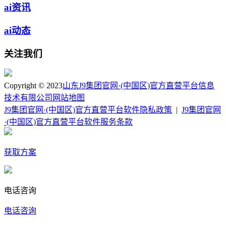
ai资讯
ai动态
关注我们
Copyright © 2023
山东J9集团官网·(中国区)官方直营平台信息
技术有限公司
网站地图
J9集团官网·(中国区)官方直营平台软件隐私政策
|
J9集团官网
·(中国区)官方直营平台软件服务条款
获取方案
电话咨询
电话咨询