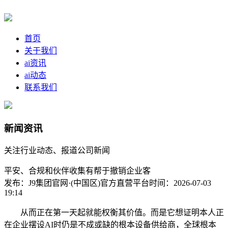
首页
关于我们
ai资讯
ai动态
联系我们
新闻资讯
关注行业动态、报道公司新闻
平安、合规和伙伴收集有帮于撤销企业客
发布：J9集团官网·(中国区)官方直营平台
时间：2026-07-03
19:14
从而正在第一天起就能权衡其价值。而是它想证明本人正
在企业摆设AI时仍是不成或缺的根本设备供给商，全球根本