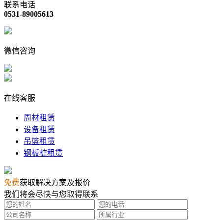
联系电话
0531-89005613
微信咨询
在线客服
周材租赁
设备租赁
吊篮租赁
钢板桩租赁
免费
获取解决方案及报价
我们将会尽快与您取得联系