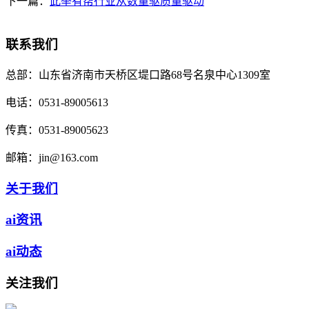
下一篇：
此举有帮行业从数量驱质量驱动
联系我们
总部：
山东省济南市天桥区堤口路68号名泉中心1309室
电话：
0531-89005613
传真：
0531-89005623
邮箱：
jin@163.com
关于我们
ai资讯
ai动态
关注我们