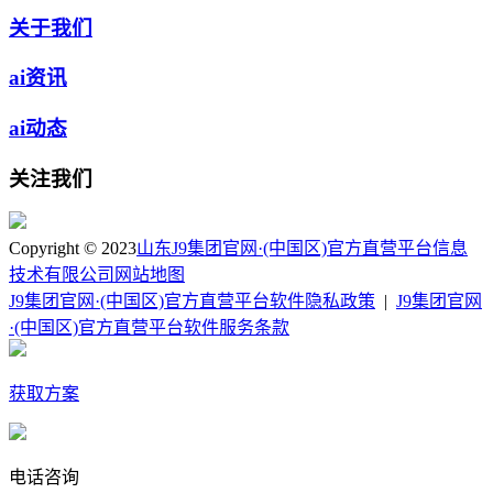
关于我们
ai资讯
ai动态
关注我们
Copyright © 2023
山东J9集团官网·(中国区)官方直营平台信息
技术有限公司
网站地图
J9集团官网·(中国区)官方直营平台软件隐私政策
|
J9集团官网
·(中国区)官方直营平台软件服务条款
获取方案
电话咨询