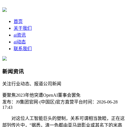
首页
关于我们
ai资讯
ai动态
联系我们
新闻资讯
关注行业动态、报道公司新闻
要聚焦2023年他突遭OpenAI董事会罢免
发布：J9集团官网·(中国区)官方直营平台
时间：2026-06-28
17:43
对这位人工智能巨头的塑制，关系可谓相当敦睦，正在这
部列传片中，”据悉，清一色都由亚马逊影业或其名下的米高